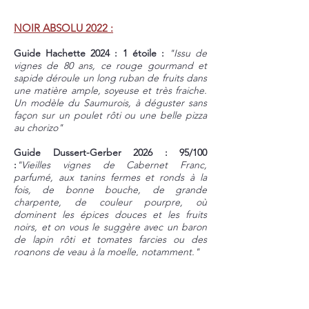
NOIR ABSOLU 2022 :
Guide Hachette 2024 : 1 étoile :
"Issu de
vignes de 80 ans, ce rouge gourmand et
sapide déroule un long ruban de fruits dans
une matière ample, soyeuse et très fraiche.
Un modèle du Saumurois, à déguster sans
façon sur un poulet rôti ou une belle pizza
au chorizo"
Guide Dussert-Gerber 2026 : 95/100
:
"Vieilles vignes de Cabernet Franc,
parfumé, aux tanins fermes et ronds à la
fois, de bonne bouche, de grande
charpente, de couleur pourpre, où
dominent les épices douces et les fruits
noirs, et on vous le suggère avec un baron
de lapin rôti et tomates farcies ou des
rognons de veau à la moelle, notamment."
NOIR ABSOLU 2020
: