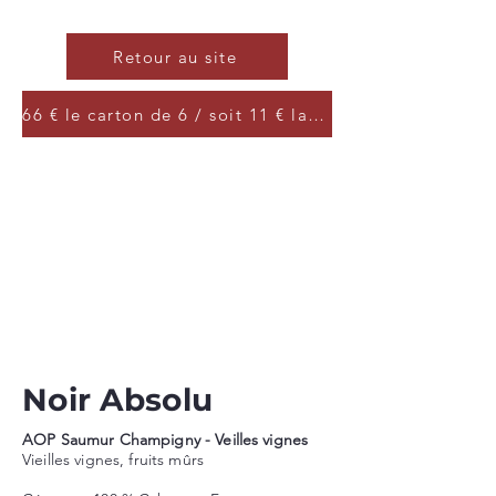
Retour au site
66 € le carton de 6 / soit 11 € la bouteille
Noir Absolu
AOP Saumur Champigny - Veilles vignes
Vieilles vignes, fruits mûrs