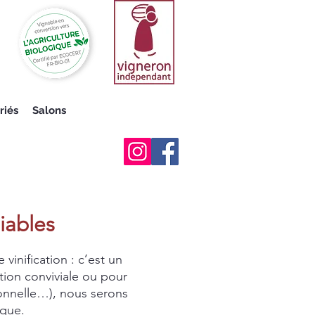
riés
Salons
iables
vinification : c’est un
ion conviviale ou pour
ionnelle…), nous serons
ique.